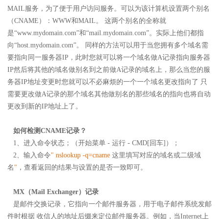
MAIL服务，为了便于用户访问服务。可以为该计算机设置两个别名
（CNAME）：WWW和MAIL。 这两个别名的全称就
是“www.mydomain.com”和“mail.mydomain.com”。实际上他们都指
向“host.mydomain.com”。 同样的方法可以用于当您拥有多个域名需
要指向同一服务器IP，此时您就可以将一个域名做A记录指向服务器
IP然后将其他的域名做别名到之前做A记录的域名上，那么当您的服
务器IP地址变更时您就可以不必麻烦的一个一个域名更改指向了 只
需要更改做A记录的那个域名其他做别名的那些域名的指向也将自动
更改到新的IP地址上了。
如何检测CNAME记录？
1、进入命令状态；（开始菜单 - 运行 - CMD[回车]）；
2、输入命令
" nslookup -q=cname
这里填写对应的域名或二级域
名
"
，查看返回的结果与设置的是否一致即可。
MX（Mail Exchanger）记录
是邮件交换记录，它指向一个邮件服务器，用于电子邮件系统发邮
件时根据 收信人的地址后缀来定位邮件服务器。例如，当Internet上