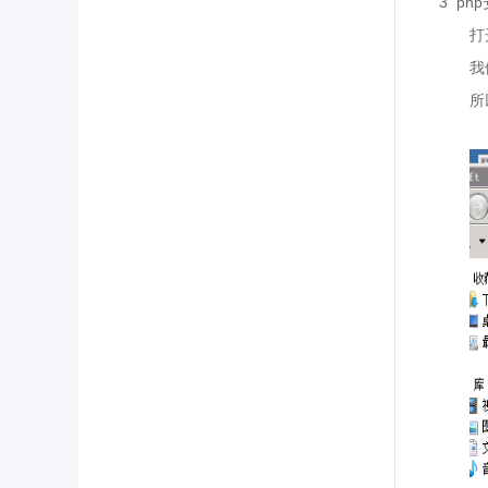
3 php
打
我
所