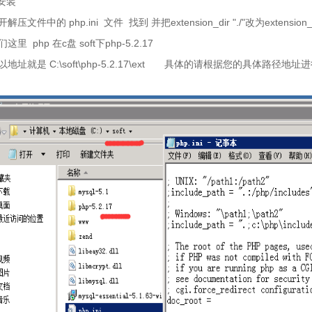
安装
开解压文件中的
php.ini
文件
找到 并把
extension_dir "./"
改为
extension_
们这里
php
在
c
盘
soft
下
php-5.2.17
以地址就是
C:\soft\php-5.2.17\ext
具体的请根据您的具体路径地址进