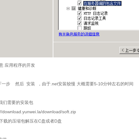
意 应用程序的开发
下一步
然后
安装
，由于
.net
安装较慢 大概需要
5-10
分钟左右的时间
我们需要的安装包
://download.yunwei.la/download/soft.zip
下载的压缩包解压在
C
盘或者
D
盘