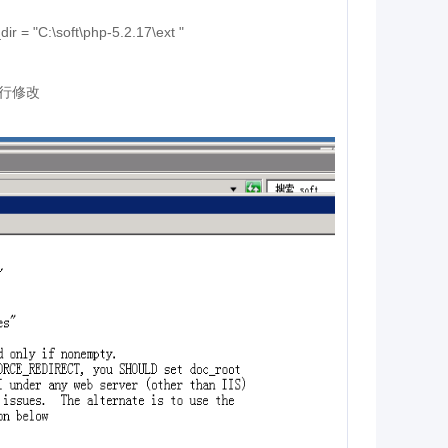
dir = "
C:\soft\php-5.2.17\ext
"
行修改