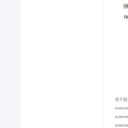
把下面
extens
extens
extens