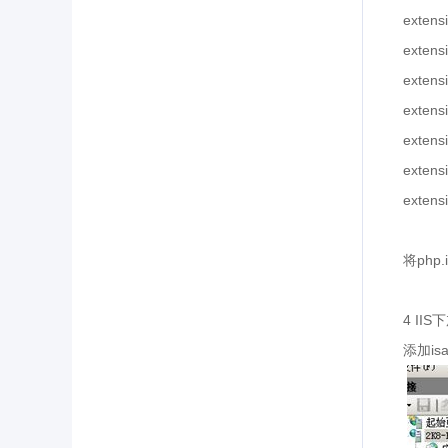
extens
extens
extens
extens
extens
extens
extens
将
php.i
4 II
添加
is