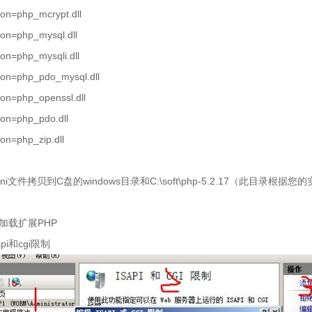
ion=php_mcrypt.dll
ion=php_mysql.dll
ion=php_mysqli.dll
ion=php_pdo_mysql.dll
ion=php_openssl.dll
ion=php_pdo.dll
ion=php_zip.dll
ni
文件拷贝到
C
盘的
windows
目录和
C:\soft\php-5.2.17
（此目录根据您的
S下加载扩展
PHP
api
和
cgi
限制