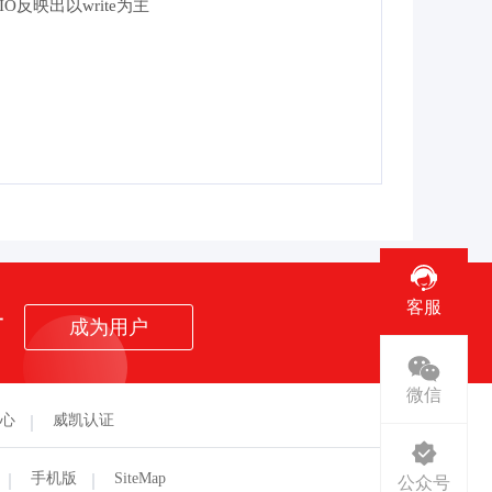
反映出以write为主
客服
者
成为用户
微信
心
威凯认证
手机版
SiteMap
公众号